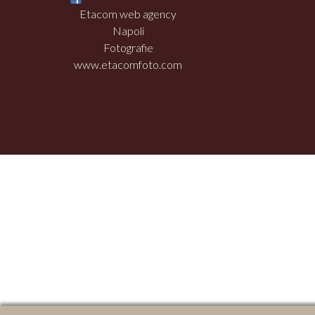
Etacom web agency
Napoli
Fotografie
www.etacomfoto.com