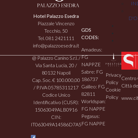
IN
Hotel Palazzo Esedra
D'O
Piazzale Vincenzo
GDS
Tecchio, 50
CODES:
Tel. 081 2421111
info@palazzoesedra.it
Amadeus:
FG
@ Palazzo Canino S.r.l. /
NAPPZE
Via Santa Lucia, 20 /
Sabre: FG
80132 Napoli
Privacy
Centro 
186737
Cap. Soc. € 100.000,00
Policy
Città de
Galileo: FG
/ P.IVA 05785311217
Cookie
82811
Codice Unico
Policy
www.cit
Worldspan:
Identificativo (CUSR):
FG NAPPE
15063049ALB0916
Pegasus:
CIN:
FG NAPPE
IT063049A14586D7A5