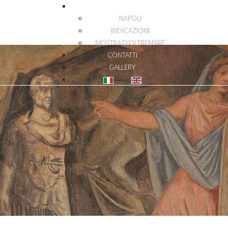
DOVE SIAMO
NAPOLI
INDICAZIONI
MOSTRA D'OLTREMARE
CONTATTI
GALLERY
Seleziona la tua lingua