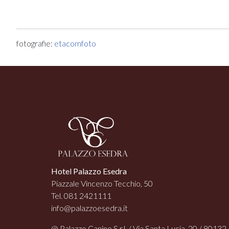
fotografie:
etacomfoto
Hotel Palazzo Esedra
Piazzale Vincenzo Tecchio, 50
Tel. 081 2421111
info@palazzoesedra.it
@ Palazzo Canino S.r.l. / Via Santa Lucia, 20 / 80132