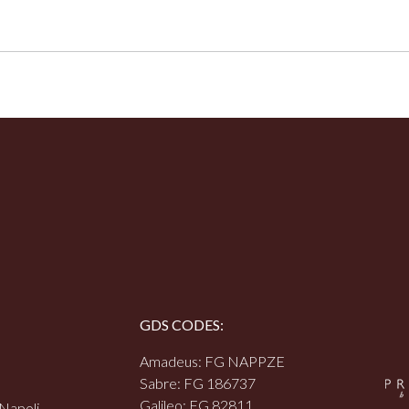
GDS CODES:
Amadeus: FG NAPPZE
Sabre: FG 186737
Galileo: FG 82811
 Napoli