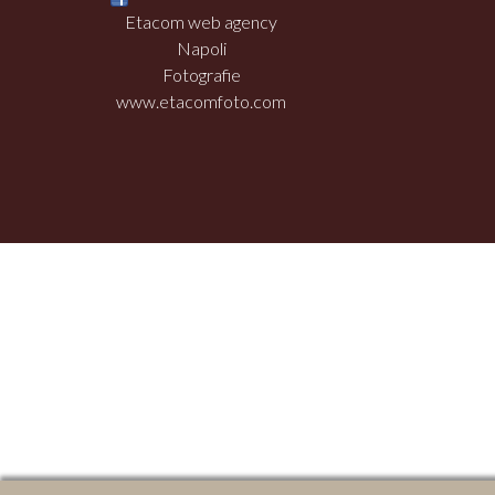
Etacom web agency
Napoli
Fotografie
www.etacomfoto.com