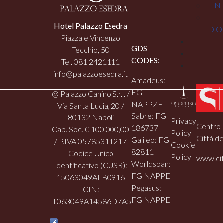
IN
Hotel Palazzo Esedra
D'O
Piazzale Vincenzo
GDS
Tecchio, 50
CODES:
Tel. 081 2421111
info@palazzoesedra.it
Amadeus:
FG
@ Palazzo Canino S.r.l. /
NAPPZE
Via Santa Lucia, 20 /
Sabre: FG
80132 Napoli
Privacy
Centro 
186737
Cap. Soc. € 100.000,00
Policy
Città de
Galileo: FG
/ P.IVA 05785311217
Cookie
82811
Codice Unico
Policy
www.cit
Worldspan:
Identificativo (CUSR):
FG NAPPE
15063049ALB0916
Pegasus:
CIN:
FG NAPPE
IT063049A14586D7A5