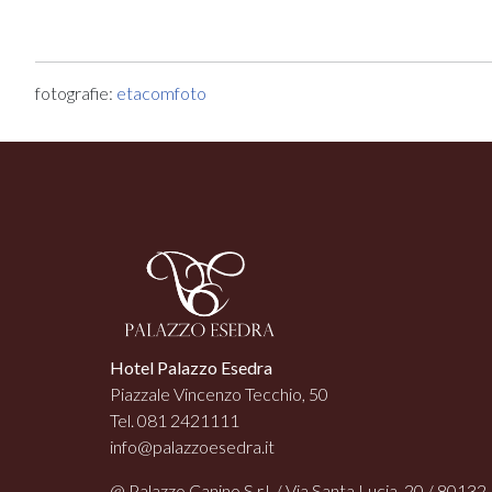
fotografie:
etacomfoto
Hotel Palazzo Esedra
Piazzale Vincenzo Tecchio, 50
Tel. 081 2421111
info@palazzoesedra.it
@ Palazzo Canino S.r.l. / Via Santa Lucia, 20 / 80132