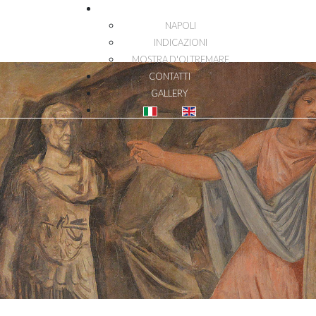
DOVE SIAMO
NAPOLI
INDICAZIONI
MOSTRA D'OLTREMARE
CONTATTI
GALLERY
Seleziona la tua lingua