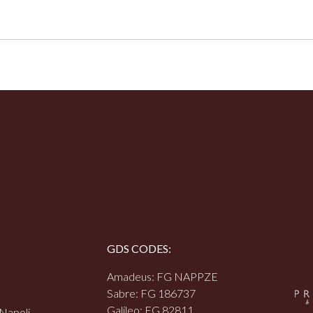
GDS CODES:
Amadeus: FG NAPPZE
Sabre: FG 186737
Galileo: FG 82811
 Napoli