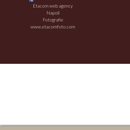
Etacom web agency
Napoli
Fotografie
www.etacomfoto.com