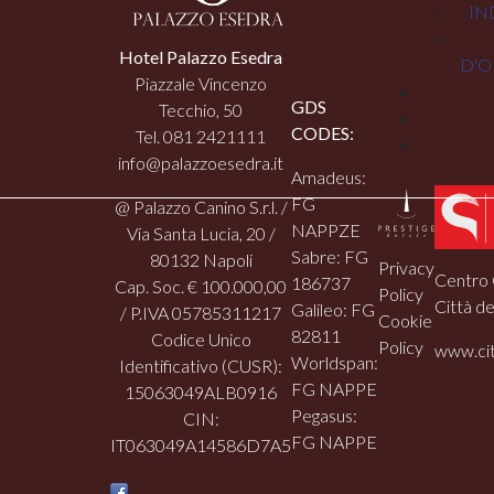
IN
Hotel Palazzo Esedra
D'O
Piazzale Vincenzo
GDS
Tecchio, 50
CODES:
Tel. 081 2421111
info@palazzoesedra.it
Amadeus:
FG
@ Palazzo Canino S.r.l. /
NAPPZE
Via Santa Lucia, 20 /
Sabre: FG
80132 Napoli
Privacy
Centro 
186737
Cap. Soc. € 100.000,00
Policy
Città de
Galileo: FG
/ P.IVA 05785311217
Cookie
82811
Codice Unico
Policy
www.cit
Worldspan:
Identificativo (CUSR):
FG NAPPE
15063049ALB0916
Pegasus:
CIN:
FG NAPPE
IT063049A14586D7A5