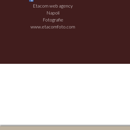
Etacom web agency
Napoli
Fotografie
www.etacomfoto.com