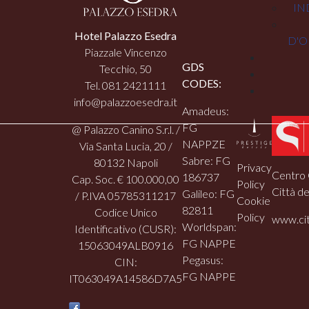
IN
Hotel Palazzo Esedra
D'O
Piazzale Vincenzo
GDS
Tecchio, 50
CODES:
Tel. 081 2421111
info@palazzoesedra.it
Amadeus:
FG
@ Palazzo Canino S.r.l. /
NAPPZE
Via Santa Lucia, 20 /
Sabre: FG
80132 Napoli
Privacy
Centro 
186737
Cap. Soc. € 100.000,00
Policy
Città de
Galileo: FG
/ P.IVA 05785311217
Cookie
82811
Codice Unico
Policy
www.cit
Worldspan:
Identificativo (CUSR):
FG NAPPE
15063049ALB0916
Pegasus:
CIN:
FG NAPPE
IT063049A14586D7A5