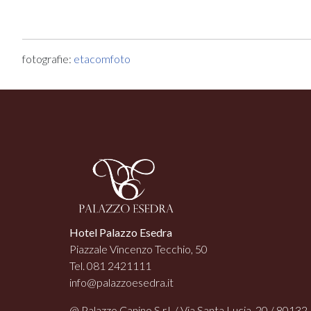
fotografie:
etacomfoto
Hotel Palazzo Esedra
Piazzale Vincenzo Tecchio, 50
Tel. 081 2421111
info@palazzoesedra.it
@ Palazzo Canino S.r.l. / Via Santa Lucia, 20 / 80132