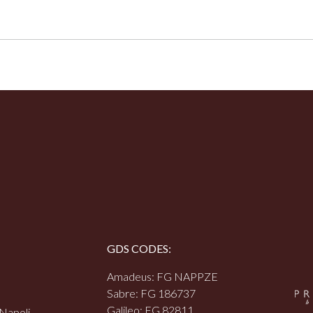
GDS CODES:
Amadeus: FG NAPPZE
Sabre: FG 186737
Galileo: FG 82811
 Napoli