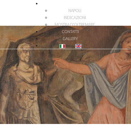
DOVE SIAMO
NAPOLI
INDICAZIONI
MOSTRA D'OLTREMARE
CONTATTI
GALLERY
Seleziona la tua lingua