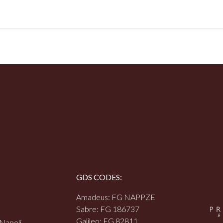
GDS CODES:
Amadeus: FG NAPPZE
Sabre: FG 186737
Galileo: FG 82811
 Napoli