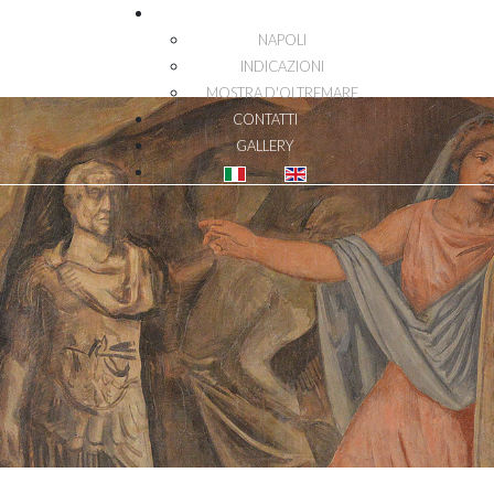
DOVE SIAMO
NAPOLI
INDICAZIONI
MOSTRA D'OLTREMARE
CONTATTI
GALLERY
Seleziona la tua lingua