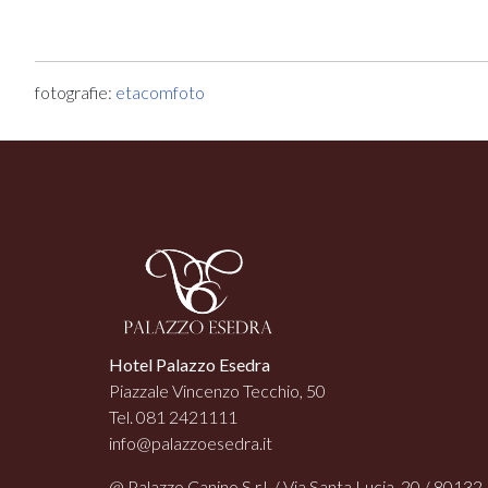
fotografie:
etacomfoto
Hotel Palazzo Esedra
Piazzale Vincenzo Tecchio, 50
Tel. 081 2421111
info@palazzoesedra.it
@ Palazzo Canino S.r.l. / Via Santa Lucia, 20 / 80132