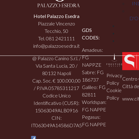
IN
Hotel Palazzo Esedra
D'O
Piazzale Vincenzo
GDS
Tecchio, 50
CODES:
Tel. 081 2421111
info@palazzoesedra.it
Amadeus:
FG
@ Palazzo Canino S.r.l. /
NAPPZE
Via Santa Lucia, 20 /
Sabre: FG
80132 Napoli
Privacy
Centro 
186737
Cap. Soc. € 100.000,00
Policy
Città de
Galileo: FG
/ P.IVA 05785311217
Cookie
82811
Codice Unico
Policy
www.cit
Worldspan:
Identificativo (CUSR):
FG NAPPE
15063049ALB0916
Pegasus:
CIN:
FG NAPPE
IT063049A14586D7A5