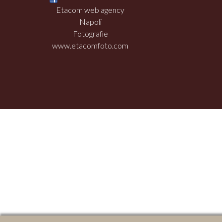
Etacom web agency
Napoli
Fotografie
www.etacomfoto.com