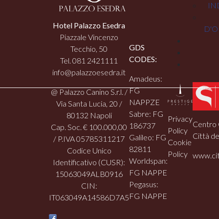
IN
Hotel Palazzo Esedra
D'O
Piazzale Vincenzo
GDS
Tecchio, 50
CODES:
Tel. 081 2421111
info@palazzoesedra.it
Amadeus:
FG
@ Palazzo Canino S.r.l. /
NAPPZE
Via Santa Lucia, 20 /
Sabre: FG
80132 Napoli
Privacy
Centro 
186737
Cap. Soc. € 100.000,00
Policy
Città de
Galileo: FG
/ P.IVA 05785311217
Cookie
82811
Codice Unico
Policy
www.cit
Worldspan:
Identificativo (CUSR):
FG NAPPE
15063049ALB0916
Pegasus:
CIN:
FG NAPPE
IT063049A14586D7A5