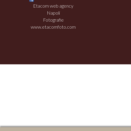
Etacom web agency
Napoli
Fotografie
www.etacomfoto.com