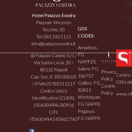
IN
Hotel Palazzo Esedra
D'O
Piazzale Vincenzo
GDS
Tecchio, 50
CODES:
Tel. 081 2421111
info@palazzoesedra.it
Amadeus:
FG
@ Palazzo Canino S.r.l. /
NAPPZE
Via Santa Lucia, 20 /
Sabre: FG
80132 Napoli
Privacy
Centro 
186737
Cap. Soc. € 100.000,00
Policy
Città de
Galileo: FG
/ P.IVA 05785311217
Cookie
82811
Codice Unico
Policy
www.cit
Worldspan:
Identificativo (CUSR):
FG NAPPE
15063049ALB0916
Pegasus:
CIN:
FG NAPPE
IT063049A14586D7A5