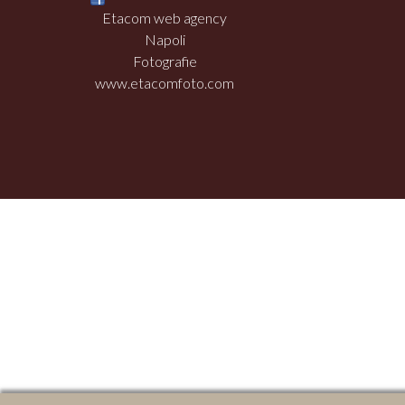
Etacom web agency
Napoli
Fotografie
www.etacomfoto.com