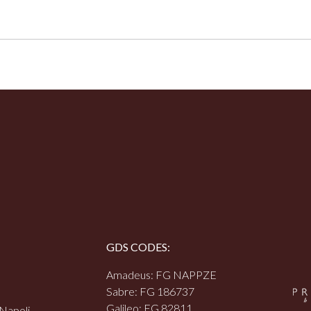
GDS CODES:
Amadeus: FG NAPPZE
Sabre: FG 186737
Galileo: FG 82811
 Napoli