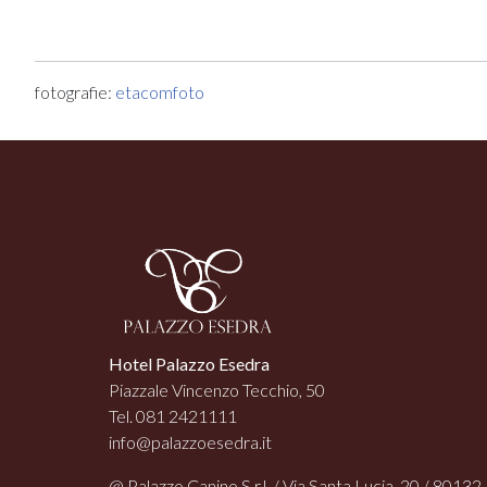
fotografie:
etacomfoto
Hotel Palazzo Esedra
Piazzale Vincenzo Tecchio, 50
Tel. 081 2421111
info@palazzoesedra.it
@ Palazzo Canino S.r.l. / Via Santa Lucia, 20 / 80132