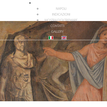
DOVE SIAMO
NAPOLI
INDICAZIONI
MOSTRA D'OLTREMARE
CONTATTI
GALLERY
Seleziona la tua lingua