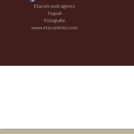
Etacom web agency
Napoli
Fotografie
www.etacomfoto.com