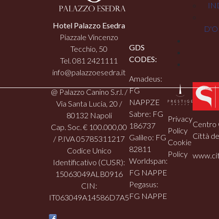
IN
Hotel Palazzo Esedra
D'O
Piazzale Vincenzo
GDS
Tecchio, 50
CODES:
Tel. 081 2421111
info@palazzoesedra.it
Amadeus:
FG
@ Palazzo Canino S.r.l. /
NAPPZE
Via Santa Lucia, 20 /
Sabre: FG
80132 Napoli
Privacy
Centro 
186737
Cap. Soc. € 100.000,00
Policy
Città de
Galileo: FG
/ P.IVA 05785311217
Cookie
82811
Codice Unico
Policy
www.cit
Worldspan:
Identificativo (CUSR):
FG NAPPE
15063049ALB0916
Pegasus:
CIN:
FG NAPPE
IT063049A14586D7A5