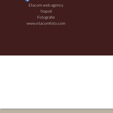
Etacom web agency
Napoli
Fotografie
www.etacomfoto.com