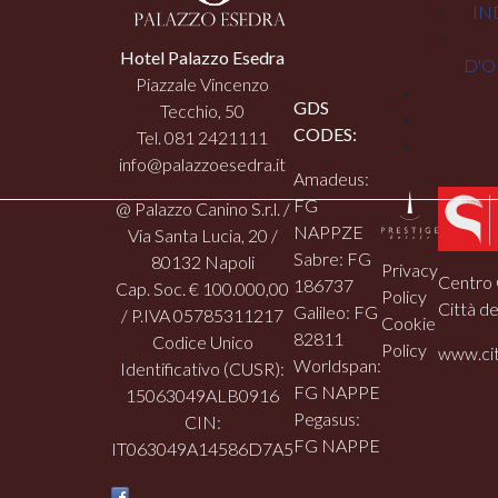
IN
Hotel Palazzo Esedra
D'O
Piazzale Vincenzo
GDS
Tecchio, 50
CODES:
Tel. 081 2421111
info@palazzoesedra.it
Amadeus:
FG
@ Palazzo Canino S.r.l. /
NAPPZE
Via Santa Lucia, 20 /
Sabre: FG
80132 Napoli
Privacy
Centro 
186737
Cap. Soc. € 100.000,00
Policy
Città de
Galileo: FG
/ P.IVA 05785311217
Cookie
82811
Codice Unico
Policy
www.cit
Worldspan:
Identificativo (CUSR):
FG NAPPE
15063049ALB0916
Pegasus:
CIN:
FG NAPPE
IT063049A14586D7A5