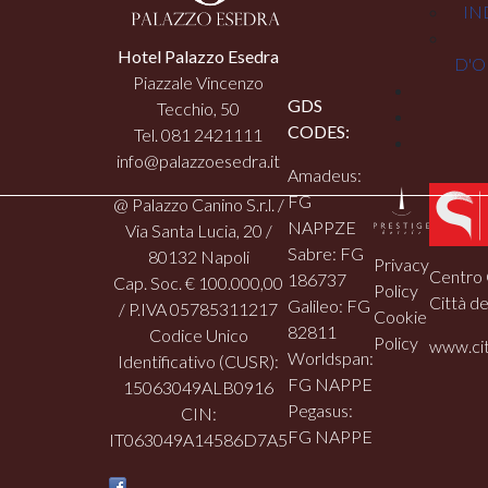
IN
Hotel Palazzo Esedra
D'O
Piazzale Vincenzo
GDS
Tecchio, 50
CODES:
Tel. 081 2421111
info@palazzoesedra.it
Amadeus:
FG
@ Palazzo Canino S.r.l. /
NAPPZE
Via Santa Lucia, 20 /
Sabre: FG
80132 Napoli
Privacy
Centro 
186737
Cap. Soc. € 100.000,00
Policy
Città de
Galileo: FG
/ P.IVA 05785311217
Cookie
82811
Codice Unico
Policy
www.cit
Worldspan:
Identificativo (CUSR):
FG NAPPE
15063049ALB0916
Pegasus:
CIN:
FG NAPPE
IT063049A14586D7A5