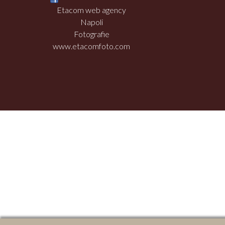
Etacom web agency
Napoli
Fotografie
www.etacomfoto.com