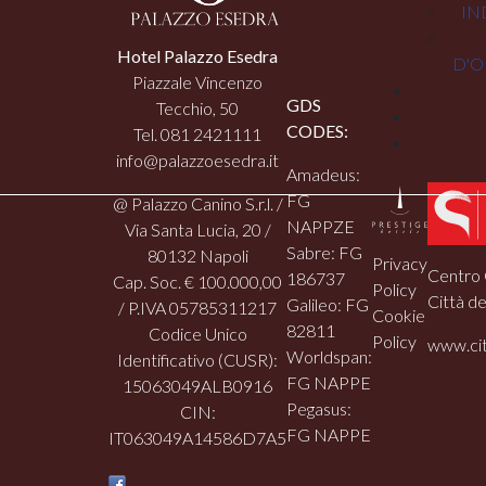
IN
Hotel Palazzo Esedra
D'O
Piazzale Vincenzo
GDS
Tecchio, 50
CODES:
Tel. 081 2421111
info@palazzoesedra.it
Amadeus:
FG
@ Palazzo Canino S.r.l. /
NAPPZE
Via Santa Lucia, 20 /
Sabre: FG
80132 Napoli
Privacy
Centro 
186737
Cap. Soc. € 100.000,00
Policy
Città de
Galileo: FG
/ P.IVA 05785311217
Cookie
82811
Codice Unico
Policy
www.cit
Worldspan:
Identificativo (CUSR):
FG NAPPE
15063049ALB0916
Pegasus:
CIN:
FG NAPPE
IT063049A14586D7A5