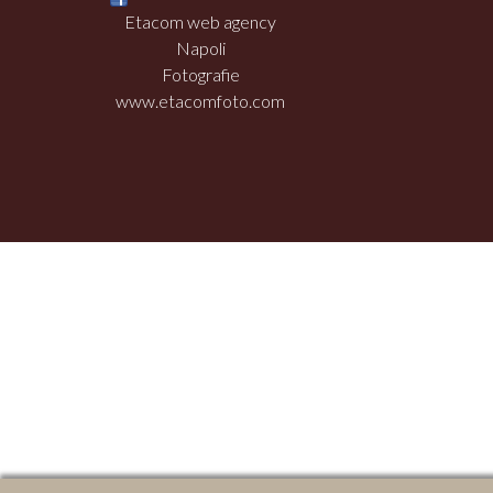
Etacom web agency
Napoli
Fotografie
www.etacomfoto.com