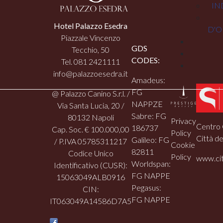
IN
Hotel Palazzo Esedra
D'O
Piazzale Vincenzo
GDS
Tecchio, 50
CODES:
Tel. 081 2421111
info@palazzoesedra.it
Amadeus:
FG
@ Palazzo Canino S.r.l. /
NAPPZE
Via Santa Lucia, 20 /
Sabre: FG
80132 Napoli
Privacy
Centro 
186737
Cap. Soc. € 100.000,00
Policy
Città de
Galileo: FG
/ P.IVA 05785311217
Cookie
82811
Codice Unico
Policy
www.cit
Worldspan:
Identificativo (CUSR):
FG NAPPE
15063049ALB0916
Pegasus:
CIN:
FG NAPPE
IT063049A14586D7A5