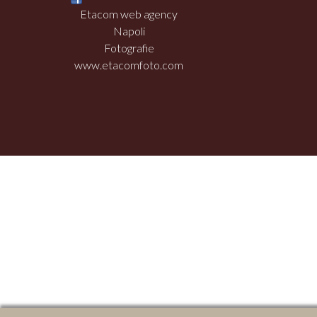
Etacom web agency
Napoli
Fotografie
www.etacomfoto.com