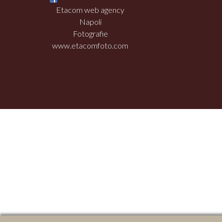
Etacom web agency
Napoli
Fotografie
www.etacomfoto.com