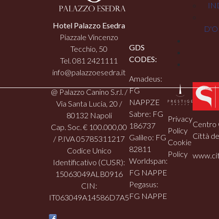
IN
Hotel Palazzo Esedra
D'O
Piazzale Vincenzo
GDS
Tecchio, 50
CODES:
Tel. 081 2421111
info@palazzoesedra.it
Amadeus:
FG
@ Palazzo Canino S.r.l. /
NAPPZE
Via Santa Lucia, 20 /
Sabre: FG
80132 Napoli
Privacy
Centro 
186737
Cap. Soc. € 100.000,00
Policy
Città de
Galileo: FG
/ P.IVA 05785311217
Cookie
82811
Codice Unico
Policy
www.cit
Worldspan:
Identificativo (CUSR):
FG NAPPE
15063049ALB0916
Pegasus:
CIN:
FG NAPPE
IT063049A14586D7A5