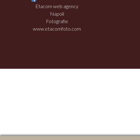
Etacom web agency
Napoli
Fotografie
www.etacomfoto.com