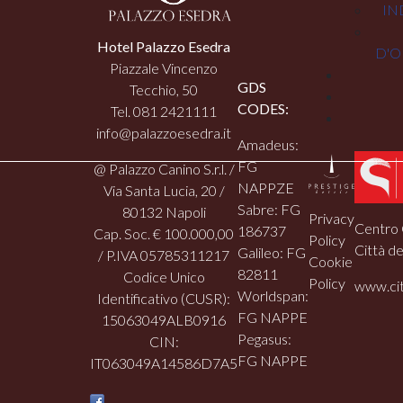
IN
Hotel Palazzo Esedra
D'O
Piazzale Vincenzo
GDS
Tecchio, 50
CODES:
Tel. 081 2421111
info@palazzoesedra.it
Amadeus:
FG
@ Palazzo Canino S.r.l. /
NAPPZE
Via Santa Lucia, 20 /
Sabre: FG
80132 Napoli
Privacy
Centro 
186737
Cap. Soc. € 100.000,00
Policy
Città de
Galileo: FG
/ P.IVA 05785311217
Cookie
82811
Codice Unico
Policy
www.cit
Worldspan:
Identificativo (CUSR):
FG NAPPE
15063049ALB0916
Pegasus:
CIN:
FG NAPPE
IT063049A14586D7A5