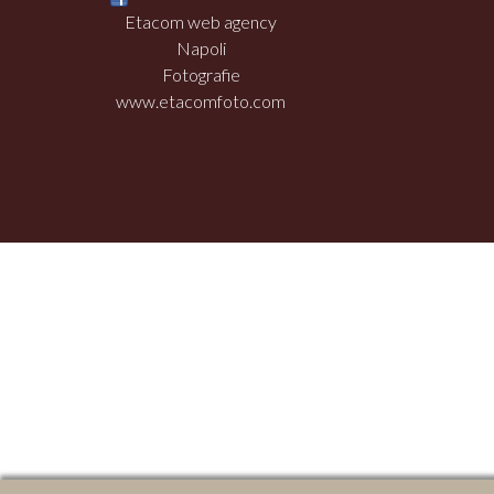
Etacom web agency
Napoli
Fotografie
www.etacomfoto.com