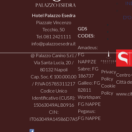
IN
Hotel Palazzo Esedra
D'O
Piazzale Vincenzo
GDS
Tecchio, 50
CODES:
Tel. 081 2421111
info@palazzoesedra.it
Amadeus:
FG
@ Palazzo Canino S.r.l. /
NAPPZE
Via Santa Lucia, 20 /
Sabre: FG
80132 Napoli
Privacy
Centro 
186737
Cap. Soc. € 100.000,00
Policy
Città de
Galileo: FG
/ P.IVA 05785311217
Cookie
82811
Codice Unico
Policy
www.cit
Worldspan:
Identificativo (CUSR):
FG NAPPE
15063049ALB0916
Pegasus:
CIN:
FG NAPPE
IT063049A14586D7A5