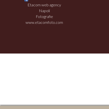
Etacom web agency
Napoli
Fotografie
www.etacomfoto.com