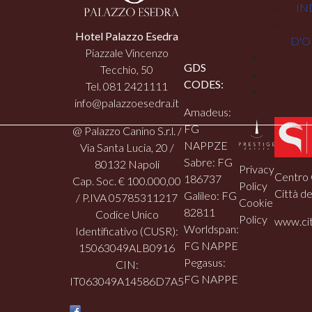
IN
Hotel Palazzo Esedra
D'O
Piazzale Vincenzo
GDS
Tecchio, 50
CODES:
Tel. 081 2421111
info@palazzoesedra.it
Amadeus:
FG
@ Palazzo Canino S.r.l. /
NAPPZE
Via Santa Lucia, 20 /
Sabre: FG
80132 Napoli
Privacy
Centro 
186737
Cap. Soc. € 100.000,00
Policy
Città de
Galileo: FG
/ P.IVA 05785311217
Cookie
82811
Codice Unico
Policy
www.cit
Worldspan:
Identificativo (CUSR):
FG NAPPE
15063049ALB0916
Pegasus:
CIN:
FG NAPPE
IT063049A14586D7A5