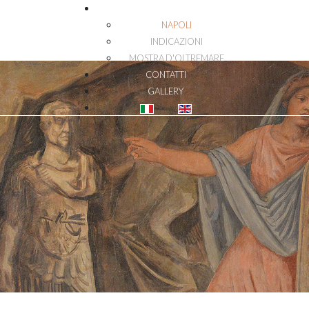
DOVE SIAMO
NAPOLI
INDICAZIONI
MOSTRA D'OLTREMARE
CONTATTI
GALLERY
Seleziona la tua lingua