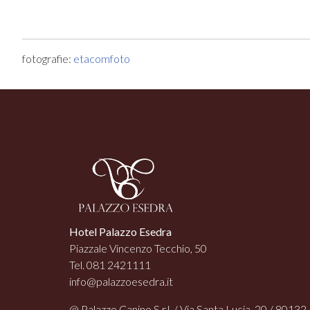
fotografie:
etacomfoto
Hotel Palazzo Esedra
Piazzale Vincenzo Tecchio, 50
Tel. 081 2421111
info@palazzoesedra.it
@ Palazzo Canino S.r.l. / Via Santa Lucia, 20 / 80132