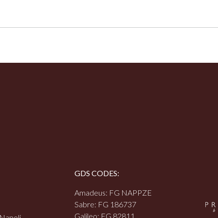
GDS CODES:
Amadeus: FG NAPPZE
Sabre: FG 186737
Galileo: FG 82811
 Napoli