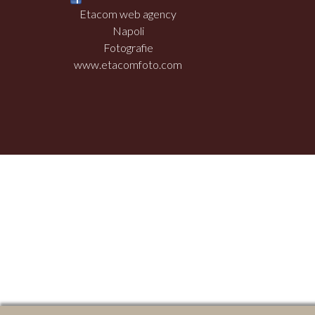
Etacom web agency
Napoli
Fotografie
www.etacomfoto.com