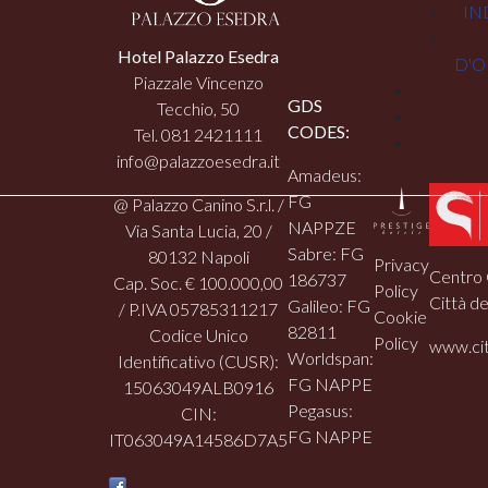
IN
Hotel Palazzo Esedra
D'O
Piazzale Vincenzo
GDS
Tecchio, 50
CODES:
Tel. 081 2421111
info@palazzoesedra.it
Amadeus:
FG
@ Palazzo Canino S.r.l. /
NAPPZE
Via Santa Lucia, 20 /
Sabre: FG
80132 Napoli
Privacy
Centro 
186737
Cap. Soc. € 100.000,00
Policy
Città de
Galileo: FG
/ P.IVA 05785311217
Cookie
82811
Codice Unico
Policy
www.cit
Worldspan:
Identificativo (CUSR):
FG NAPPE
15063049ALB0916
Pegasus:
CIN:
FG NAPPE
IT063049A14586D7A5