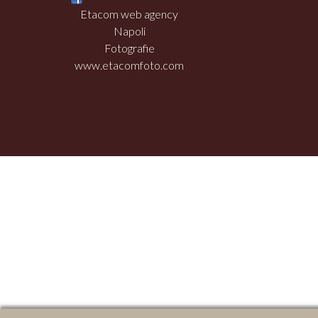
Etacom web agency
Napoli
Fotografie
www.etacomfoto.com