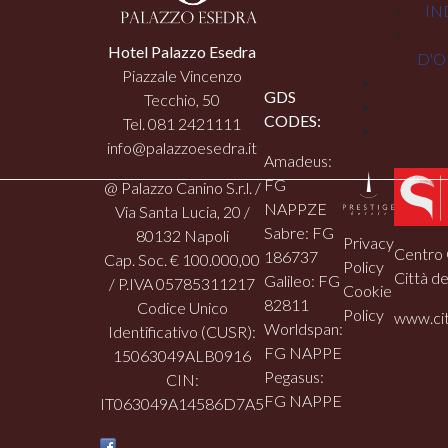
IN
Hotel Palazzo Esedra
D'O
Piazzale Vincenzo
GDS
Tecchio, 50
CODES:
Tel. 081 2421111
info@palazzoesedra.it
Amadeus:
FG
@ Palazzo Canino S.r.l. /
NAPPZE
Via Santa Lucia, 20 /
Sabre: FG
80132 Napoli
Privacy
Centro 
186737
Cap. Soc. € 100.000,00
Policy
Città de
Galileo: FG
/ P.IVA 05785311217
Cookie
82811
Codice Unico
Policy
www.cit
Worldspan:
Identificativo (CUSR):
FG NAPPE
15063049ALB0916
Pegasus:
CIN:
FG NAPPE
IT063049A14586D7A5