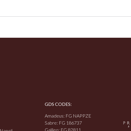
GDS CODES:
Amadeus: FG NAPPZE
Sabre: FG 186737
Galileo: FG 82811
 Napoli