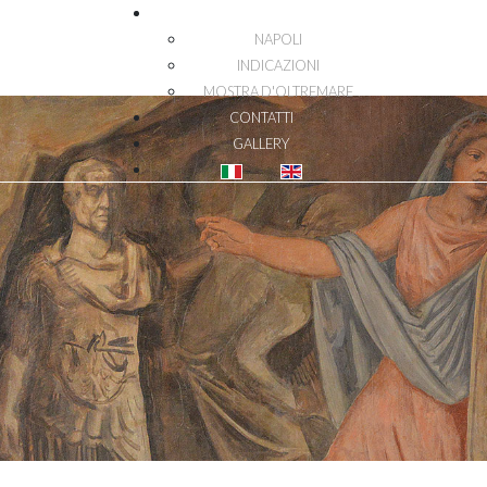
DOVE SIAMO
NAPOLI
INDICAZIONI
MOSTRA D'OLTREMARE
CONTATTI
GALLERY
Seleziona la tua lingua