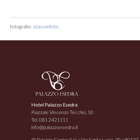
fotografie:
etacomfoto
Hotel Palazzo Esedra
Piazzale Vincenzo Tecchio, 50
Tel. 081 2421111
info@palazzoesedra.it
@ Palazzo Canino S.r.l. / Via Santa Lucia, 20 / 80132