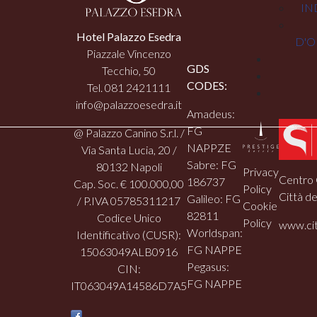
IN
Hotel Palazzo Esedra
D'O
Piazzale Vincenzo
GDS
Tecchio, 50
CODES:
Tel. 081 2421111
info@palazzoesedra.it
Amadeus:
FG
@ Palazzo Canino S.r.l. /
NAPPZE
Via Santa Lucia, 20 /
Sabre: FG
80132 Napoli
Privacy
Centro 
186737
Cap. Soc. € 100.000,00
Policy
Città de
Galileo: FG
/ P.IVA 05785311217
Cookie
82811
Codice Unico
Policy
www.cit
Worldspan:
Identificativo (CUSR):
FG NAPPE
15063049ALB0916
Pegasus:
CIN:
FG NAPPE
IT063049A14586D7A5