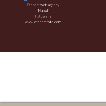
Etacom web agency
Napoli
Fotografie
www.etacomfoto.com