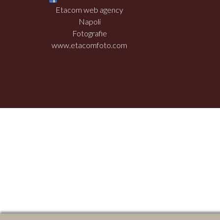
Etacom web agency
Napoli
Fotografie
www.etacomfoto.com