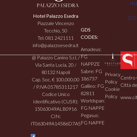
IN
Hotel Palazzo Esedra
D'O
Piazzale Vincenzo
GDS
Tecchio, 50
CODES:
Tel. 081 2421111
info@palazzoesedra.it
Amadeus:
FG
@ Palazzo Canino S.r.l. /
NAPPZE
Via Santa Lucia, 20 /
Sabre: FG
80132 Napoli
Privacy
Centro 
186737
Cap. Soc. € 100.000,00
Policy
Città de
Galileo: FG
/ P.IVA 05785311217
Cookie
82811
Codice Unico
Policy
www.cit
Worldspan:
Identificativo (CUSR):
FG NAPPE
15063049ALB0916
Pegasus:
CIN:
FG NAPPE
IT063049A14586D7A5