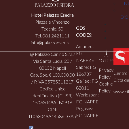
IN
Hotel Palazzo Esedra
D'O
Piazzale Vincenzo
GDS
Tecchio, 50
CODES:
Tel. 081 2421111
info@palazzoesedra.it
Amadeus:
FG
@ Palazzo Canino S.r.l. /
NAPPZE
Via Santa Lucia, 20 /
Sabre: FG
80132 Napoli
Privacy
Centro 
186737
Cap. Soc. € 100.000,00
Policy
Città de
Galileo: FG
/ P.IVA 05785311217
Cookie
82811
Codice Unico
Policy
www.cit
Worldspan:
Identificativo (CUSR):
FG NAPPE
15063049ALB0916
Pegasus:
CIN:
FG NAPPE
IT063049A14586D7A5