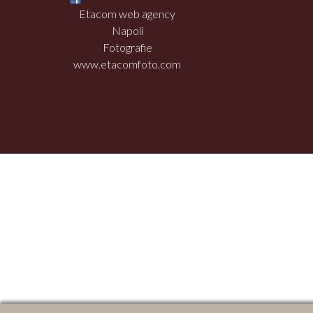
Etacom web agency
Napoli
Fotografie
www.etacomfoto.com